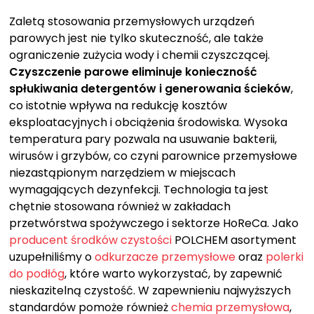
Zaletą stosowania przemysłowych urządzeń
parowych jest nie tylko skuteczność, ale także
ograniczenie zużycia wody i chemii czyszczącej.
Czyszczenie parowe eliminuje konieczność
spłukiwania detergentów i generowania ścieków
,
co istotnie wpływa na redukcję kosztów
eksploatacyjnych i obciążenia środowiska. Wysoka
temperatura pary pozwala na usuwanie bakterii,
wirusów i grzybów, co czyni parownice przemysłowe
niezastąpionym narzędziem w miejscach
wymagających dezynfekcji. Technologia ta jest
chętnie stosowana również w zakładach
przetwórstwa spożywczego i sektorze HoReCa. Jako
producent środków czystości
POLCHEM asortyment
uzupełniliśmy o
odkurzacze przemysłowe
oraz
polerki
do podłóg
, które warto wykorzystać, by zapewnić
nieskazitelną czystość. W zapewnieniu najwyższych
standardów pomoże również
chemia przemysłowa
,